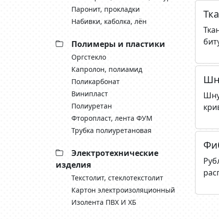
Паронит, прокладки
Тк
Набивки, каболка, лён
Тка
бит
Полимеры и пластики
Оргстекло
Капролон, полиамид
Шн
Поликарбонат
Винипласт
Шну
Полиуретан
кри
Фторопласт, лента ФУМ
Трубка полиуретановая
Фи
Электротехнические
Руб
изделия
рас
Текстолит, стеклотекстолит
Картон электроизоляционный
Изолента ПВХ И ХБ