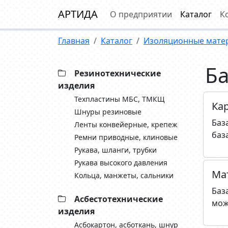
АРТИДА
О предприятии
Каталог
К
Главная
Каталог
Изоляционные мате
Б
Резинотехнические
изделия
Техпластины МБС, ТМКЩ
Ка
Шнуры резиновые
Баз
Ленты конвейерные, крепеж
баз
Ремни приводные, клиновые
Рукава, шланги, трубки
Рукава высокого давления
Ма
Кольца, манжеты, сальники
Баз
Асбестотехнические
мож
изделия
Асбокартон, асботкань, шнур