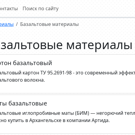
онтакты
Поиск по сайту
риалы
Базальтовые материалы
азальтовые материалы
ртон базальтовый
альтовый картон ТУ 95.2691-98 - это современный эффек
альтового волокна.
ты базальтовые
альтовые иглопробивные маты (БИМ) — негорючий теп
но купить в Архангельске в компании Артида.