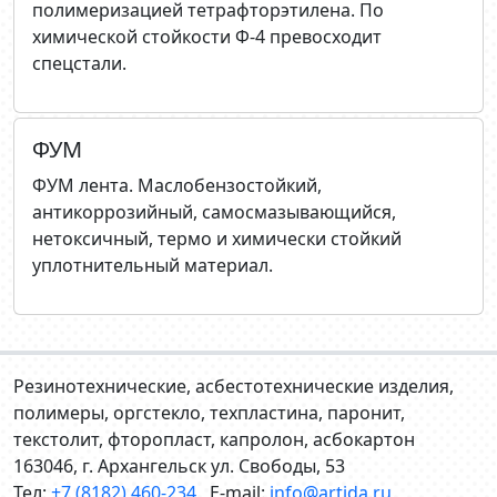
полимеризацией тетрафторэтилена. По
химической стойкости Ф-4 превосходит
спецстали.
ФУМ
ФУМ лента. Маслобензостойкий,
антикоррозийный, самосмазывающийся,
нетоксичный, термо и химически стойкий
уплотнительный материал.
Резинотехнические, асбестотехнические изделия,
полимеры, оргстекло, техпластина, паронит,
текстолит, фторопласт, капролон, асбокартон
163046, г. Архангельск ул. Свободы, 53
Тел:
+7 (8182) 460-234
E-mail:
info@artida.ru