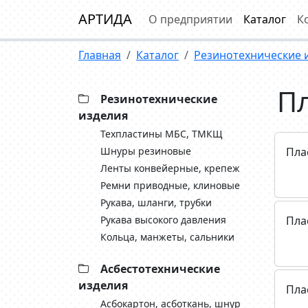
АРТИДА
О предприятии
Каталог
К
Главная
Каталог
Резинотехнические 
Пл
Резинотехнические
изделия
Техпластины МБС, ТМКЩ
Шнуры резиновые
Пла
Ленты конвейерные, крепеж
Ремни приводные, клиновые
Рукава, шланги, трубки
Рукава высокого давления
Пла
Кольца, манжеты, сальники
Асбестотехнические
изделия
Пла
Асбокартон, асботкань, шнур