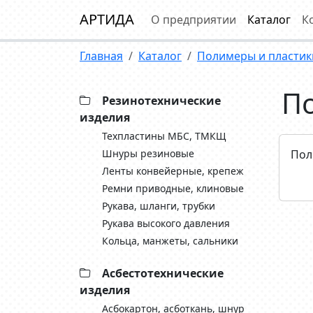
АРТИДА
О предприятии
Каталог
К
Главная
Каталог
Полимеры и пластик
П
Резинотехнические
изделия
Техпластины МБС, ТМКЩ
Шнуры резиновые
Пол
Ленты конвейерные, крепеж
Ремни приводные, клиновые
Рукава, шланги, трубки
Рукава высокого давления
Кольца, манжеты, сальники
Асбестотехнические
изделия
Асбокартон, асботкань, шнур