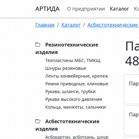
АРТИДА
О предприятии
Каталог
К
Главная
Каталог
Асбестотехнические
П
Резинотехнические
изделия
48
Техпластины МБС, ТМКЩ
Шнуры резиновые
Ленты конвейерные, крепеж
Пар
Ремни приводные, клиновые
Рукава, шланги, трубки
Рукава высокого давления
Кольца, манжеты, сальники
Пар
Асбестотехнические
изделия
Асбокартон, асботкань, шнур