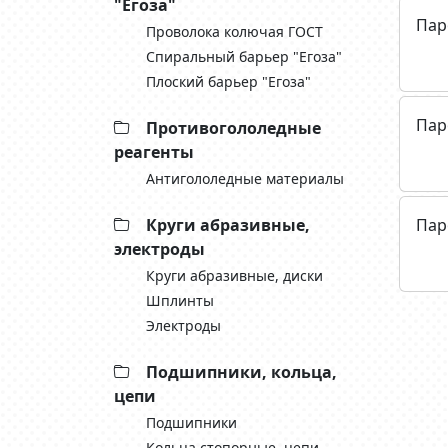
"Егоза"
Пар
Проволока колючая ГОСТ
Спиральный барьер "Егоза"
Плоский барьер "Егоза"
Пар
Противогололедные
реагенты
Антигололедные материалы
Круги абразивные,
Пар
электроды
Круги абразивные, диски
Шплинты
Электроды
Подшипники, кольца,
цепи
Подшипники
Кольца стопорные, цепи