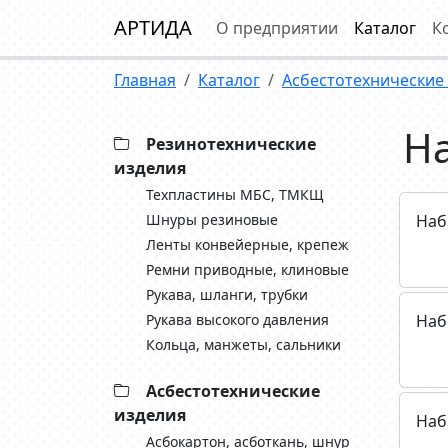
АРТИДА
О предприятии
Каталог
К
Главная
Каталог
Асбестотехнические
Н
Резинотехнические
изделия
Техпластины МБС, ТМКЩ
Шнуры резиновые
Наб
Ленты конвейерные, крепеж
Ремни приводные, клиновые
Рукава, шланги, трубки
Рукава высокого давления
Наб
Кольца, манжеты, сальники
Асбестотехнические
изделия
Наб
Асбокартон, асботкань, шнур